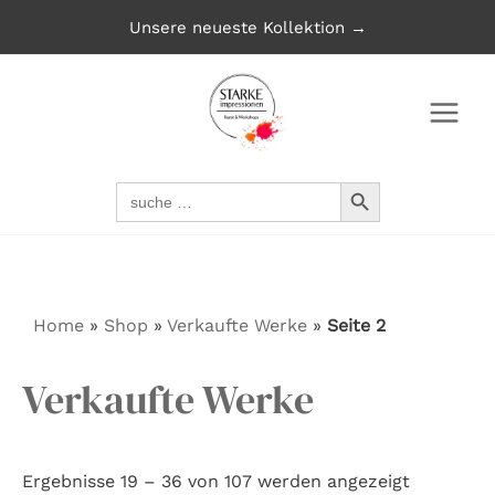
Zum
Unsere neueste Kollektion →
Inhalt
springen
SEARCH BUTTON
Search
for:
Home
»
Shop
»
Verkaufte Werke
»
Seite 2
Verkaufte Werke
Nach
Ergebnisse 19 – 36 von 107 werden angezeigt