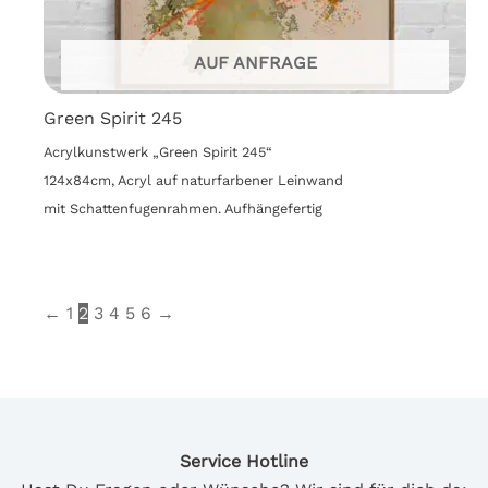
AUF ANFRAGE
Green Spirit 245
Acrylkunstwerk „Green Spirit 245“
124x84cm, Acryl auf naturfarbener Leinwand
mit Schattenfugenrahmen. Aufhängefertig
←
1
2
3
4
5
6
→
Service Hotline